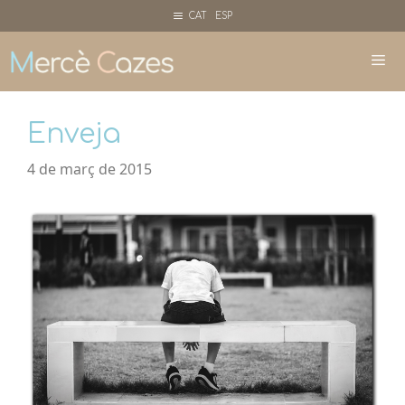
Vés
CAT ESP
al
contingut
Me
Enveja
4 de març de 2015