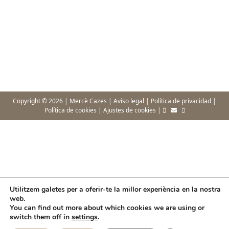
Copyright © 2026 |
Mercè Cazes
|
Aviso legal
|
Política de privacidad
|
Política de cookies
|
Ajustes de cookies
|
Utilitzem galetes per a oferir-te la millor experiència en la nostra
web.
You can find out more about which cookies we are using or
switch them off in
settings
.