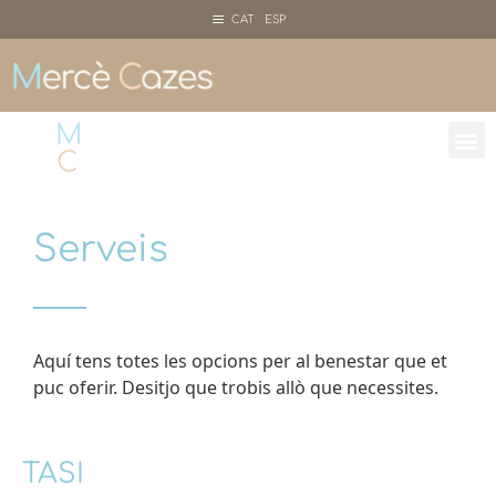
CAT ESP
M
ercè
C
azes
Serveis
Aquí tens totes les opcions per al benestar que et
puc oferir. Desitjo que trobis allò que necessites.
TASI